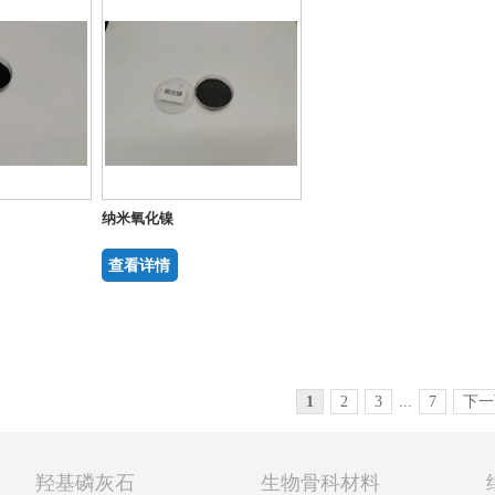
纳米氧化镍
查看详情
1
2
3
...
7
下一
羟基磷灰石
生物骨科材料