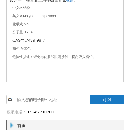
素之一，在农业上用作微量元素
。
化肥
中文名钼
粉
英文名
Molybdenum powder
化学式
Mo
分子量
95.94
CAS
:7439-98-7
号
颜色
灰黑色
危险性描述
：
避免与皮肤和眼睛接触、切勿吸入粉尘。
订阅
客服电话：
025-82210200
首页