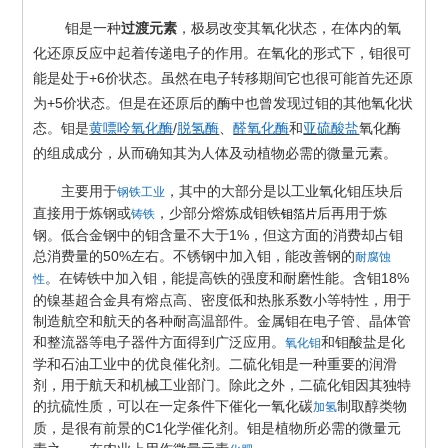
钼是一种
过渡元素
，极易改变其氧化状态，在体内的氧
化还原反应中起着传递电子的作用。在氧化的形式下，钼很可
+6
能是处于
价状态。虽然在电子转移期间它也很可能首先还原
+5
为
价状态。但是在还原后的酶中也曾发现过钼的其他氧化状
/
态。钼是
黄嘌呤氧化酶
脱氢酶
、
醛氧化酶
和
亚硫酸盐
氧化酶
的组成成分，从而确知其为人体及动植物必需的微量元素。
主要用于
，其中的大部分是以工业氧化钼压块后
钢铁工业
直接用于炼钢或
，少部分熔炼成钼铁
后再用于炼
铸铁
钼箔片
1%
钢。低合金钢中的钼含量不大于
，但这方面的消费却占钼
50%
总消费量的
左右。不锈钢中加入钼，能改善钢的
耐腐蚀
18%
。在铸铁中加入钼，能提高铁的强度和耐磨性能。含钼
性
的镍基超合金具有熔点高、密度低和热胀系数小等特性，用于
制造航空和航天的各种耐高温部件。金属钼在电子管、晶体管
和整流器等电子器件方面得到广泛应用。
和钼酸盐是化
氧化钼
学和石油工业中的优良催化剂。二硫化钼是一种重要的润滑
剂，用于航天和机械工业部门。除此之外，二硫化钼因其独特
的抗硫性质，可以在一定条件下催化一氧化碳
制取醇类物
加氢
C1
质，是很有前景的
化学催化剂。钼是植物所必需的微量元