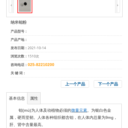
纳米钼粉
产品型号：
产品产地：
发布日期：
2021-10-14
浏览次数：
1510次
咨询电话：
025-82210200
关 键 词：
上一个产品
下一个产品
基本信息
属性
(mù)
钼
为人体及动植物必须的
微量元素
。为银白色金
9mg
属，硬而坚韧。人体各种组织都含钼，在人体内总量为
，
肝、肾中含量最高。