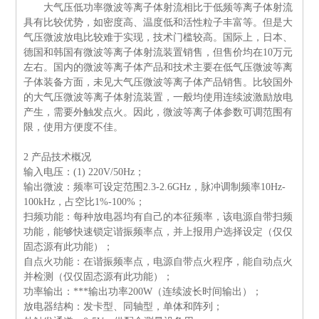
大气压低功率微波等离子体射流相比于低频等离子体射流
具有比较优势，如密度高、温度低和活性粒子丰富等。但是大
气压微波放电比较难于实现，技术门槛较高。国际上，日本、
德国和韩国有微波等离子体射流装置销售，但售价均在
10
万元
左右。国内的微波等离子体产品和技术主要在低气压微波等离
子体装备方面，未见大气压微波等离子体产品销售。比较国外
的大气压微波等离子体射流装置，一般均使用连续波激励放电
产生，需要外触发点火。因此，微波等离子体参数可调范围有
限，使用方便度不佳。
2
产品技术概况
输入电压：
(1) 220V/50Hz
；
输出微波：频率可设定范围
2.3-2.6GHz
，脉冲调制频率
10Hz-
100kHz
，占空比
1%-100%
；
扫频功能：每种放电器均有自己的本征频率，该电源自带扫频
功能，能够快速锁定谐振频率点，并上报用户选择设定（仅仅
固态源有此功能）；
自点火功能：在谐振频率点，电源自带点火程序，能自动点火
并检测（仅仅固态源有此功能）；
功率输出：***输出功率
200W
（连续波长时间输出）；
放电器结构：发卡型、同轴型，单体和阵列；