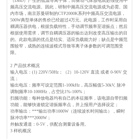
（
DBD
）产生的低温等离子体，而驱动气体放电就必须使用中
频高压交流电源。因此，研制中频高压交流电源成为必需。国
内市场，南京苏曼研制的
CTP2000K
系列中频高压交流电源，
500W
典型单体的售价已经超过
4
万元。此电源，工作时采用自
耦调压器供电，根据负载特性，手动调节频率至谐振点；然后
根据使用需求，调节自耦调压器的输出达到改变高压输出的目
的。此款电源的优点是结实、适应负载能力好；缺点是中频范
围较窄，成熟的连续波模式导致等离子体参数的可调范围受
限。
2
产品技术概况
输入电压：
(1) 220V/50Hz
；（
2
）
10-120V
直流 或者
0-90V
交
流；
输出电压：频率可设定范围
1-100kHz
，高压幅值
5-30kV,
脉冲
调制频率
10-1000Hz
，占空比
1%-100%
；
扫频功能：每种放电器均有自己的本征频率，该电源自带扫频
功能，能够快速锁定谐振频率点，并上报用户选择设定；
功率输出：***输出功率
1000W
（连续波长时间输出），瞬时
脉冲功率***
2000W
；
外触发通道：
0-5V
，供配合测量设备用。
3
样机概况