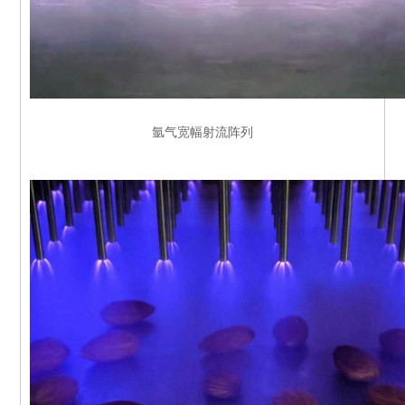
氩气宽幅射流阵列