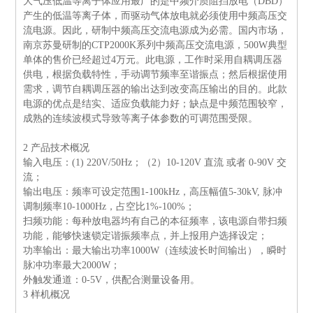
大气压低温等离子体应用最广的是中频介质阻挡放电（
DBD
）
产生的低温等离子体，而驱动气体放电就必须使用中频高压交
流电源。因此，研制中频高压交流电源成为必需。国内市场，
南京苏曼研制的
CTP2000K
系列中频高压交流电源，
500W
典型
单体的售价已经超过
4
万元。此电源，工作时采用自耦调压器
供电，根据负载特性，手动调节频率至谐振点；然后根据使用
需求，调节自耦调压器的输出达到改变高压输出的目的。此款
电源的优点是结实、适应负载能力好；缺点是中频范围较窄，
成熟的连续波模式导致等离子体参数的可调范围受限。
2
产品技术概况
输入电压：
(1) 220V/50Hz
；（
2
）
10-120V
直流 或者
0-90V
交
流；
输出电压：频率可设定范围
1-100kHz
，高压幅值
5-30kV,
脉冲
调制频率
10-1000Hz
，占空比
1%-100%
；
扫频功能：每种放电器均有自己的本征频率，该电源自带扫频
功能，能够快速锁定谐振频率点，并上报用户选择设定；
功率输出：最大输出功率
1000W
（连续波长时间输出），瞬时
脉冲功率最大
2000W
；
外触发通道：
0-5V
，供配合测量设备用。
3
样机概况