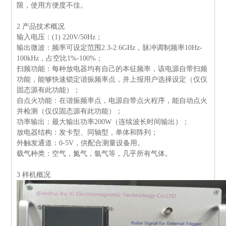
限，使用方便度不佳。
2
产品技术概况
输入电压：
(1) 220V/50Hz
；
输出微波：频率可设定范围
2.3-2.6GHz
，脉冲调制频率
10Hz-
100kHz
，占空比
1%-100%
；
扫频功能：每种放电器均有自己的本征频率，该电源自带扫频
功能，能够快速锁定谐振频率点，并上报用户选择设定（仅仅
固态源有此功能）；
自点火功能：在谐振频率点，电源自带点火程序，能自动点火
并检测（仅仅固态源有此功能）；
功率输出：最大输出功率
200W
（连续波长时间输出）；
放电器结构：发卡型、同轴型，单体和阵列；
外触发通道：
0-5V
，供配合测量设备用。
载气种类：空气，氮气，氩气等，几乎所有气体。
3
样机概况