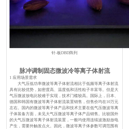
针
-
板
DBD
阵列
脉冲调制固态微波冷等离子体射流
1
应用场景需求
大气压低功率微波等离子体射流相比于低频等离子体射流
具有比较优势，如密度高、温度低和活性粒子丰富等。但是大
气压微波放电比较难于实现，技术门槛较高。国际上，日本、
德国和韩国有微波等离子体射流装置销售，但售价均在
10
万元
左右。国内的微波等离子体产品和技术主要在低气压微波等离
子体装备方面，未见大气压微波等离子体产品销售。比较国外
的大气压微波等离子体射流装置，一般均使用连续波激励放电
产生，需要外触发点火。因此，微波等离子体参数可调范围有